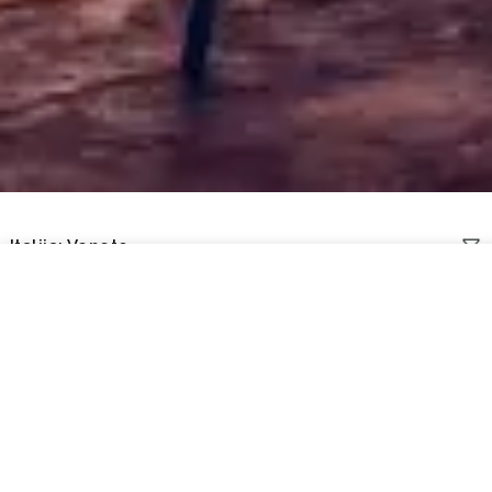
Italija: Veneto
Nemokamas pristatymas perkant nuo 50€
Italija: Veneto
Rūšiuoti